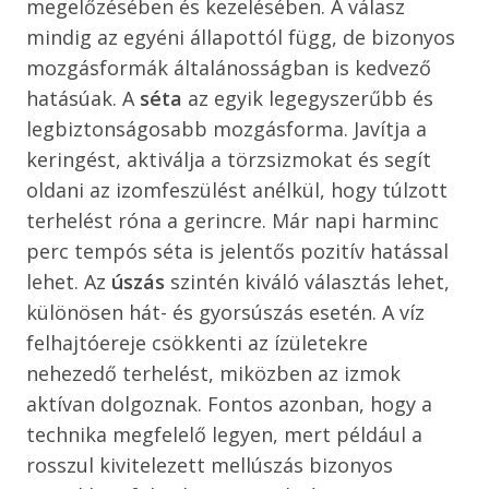
megelőzésében és kezelésében. A válasz
mindig az egyéni állapottól függ, de bizonyos
mozgásformák általánosságban is kedvező
hatásúak. A
séta
az egyik legegyszerűbb és
legbiztonságosabb mozgásforma. Javítja a
keringést, aktiválja a törzsizmokat és segít
oldani az izomfeszülést anélkül, hogy túlzott
terhelést róna a gerincre. Már napi harminc
perc tempós séta is jelentős pozitív hatással
lehet. Az
úszás
szintén kiváló választás lehet,
különösen hát- és gyorsúszás esetén. A víz
felhajtóereje csökkenti az ízületekre
nehezedő terhelést, miközben az izmok
aktívan dolgoznak. Fontos azonban, hogy a
technika megfelelő legyen, mert például a
rosszul kivitelezett mellúszás bizonyos