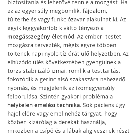
biztosítania és lehetővé tennie a mozgást. Ha
ez az egyensúly megbomlik, fájdalom,
túlterhelés vagy funkciózavar alakulhat ki. Az
egyik leggyakoribb kiváltó tényező a
mozgásszegény életmód.
Az emberi testet
mozgásra tervezték, mégis egyre többen
töltenek napi nyolc-tíz órát ülő helyzetben. Az
elhúzódó ülés következtében gyengülnek a
törzs stabilizáló izmai, romlik a testtartás,
fokozódik a gerinc alsó szakaszára nehezedő
nyomás, és megjelenik az izomegyensúly
felborulása. Szintén gyakori probléma a
helytelen emelési technika
. Sok páciens úgy
hajol előre vagy emel nehéz tárgyat, hogy
közben kizárólag a derekát használja,
miközben a csípő és a lábak alig vesznek részt