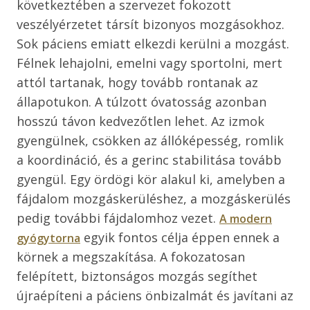
következtében a szervezet fokozott
veszélyérzetet társít bizonyos mozgásokhoz.
Sok páciens emiatt elkezdi kerülni a mozgást.
Félnek lehajolni, emelni vagy sportolni, mert
attól tartanak, hogy tovább rontanak az
állapotukon. A túlzott óvatosság azonban
hosszú távon kedvezőtlen lehet. Az izmok
gyengülnek, csökken az állóképesség, romlik
a koordináció, és a gerinc stabilitása tovább
gyengül. Egy ördögi kör alakul ki, amelyben a
fájdalom mozgáskerüléshez, a mozgáskerülés
pedig további fájdalomhoz vezet.
A modern
egyik fontos célja éppen ennek a
gyógytorna
körnek a megszakítása. A fokozatosan
felépített, biztonságos mozgás segíthet
újraépíteni a páciens önbizalmát és javítani az