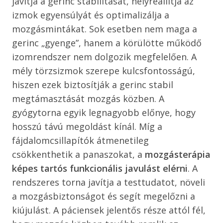
javítja a gerinc stabilitását, helyreállítja az
izmok egyensúlyát és optimalizálja a
mozgásmintákat. Sok esetben nem maga a
gerinc „gyenge”, hanem a körülötte működő
izomrendszer nem dolgozik megfelelően. A
mély törzsizmok szerepe kulcsfontosságú,
hiszen ezek biztosítják a gerinc stabil
megtámasztását mozgás közben. A
gyógytorna egyik legnagyobb előnye, hogy
hosszú távú megoldást kínál. Míg a
fájdalomcsillapítók átmenetileg
csökkenthetik a panaszokat, a
mozgásterápia
képes tartós funkcionális javulást elérni
. A
rendszeres torna javítja a testtudatot, növeli
a mozgásbiztonságot és segít megelőzni a
kiújulást. A páciensek jelentős része attól fél,