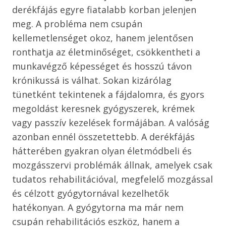
derékfájás egyre fiatalabb korban jelenjen
meg. A probléma nem csupán
kellemetlenséget okoz, hanem jelentősen
ronthatja az életminőséget, csökkentheti a
munkavégző képességet és hosszú távon
krónikussá is válhat. Sokan kizárólag
tünetként tekintenek a fájdalomra, és gyors
megoldást keresnek gyógyszerek, krémek
vagy passzív kezelések formájában. A valóság
azonban ennél összetettebb. A derékfájás
hátterében gyakran olyan életmódbeli és
mozgásszervi problémák állnak, amelyek csak
tudatos rehabilitációval, megfelelő mozgással
és célzott gyógytornával kezelhetők
hatékonyan. A gyógytorna ma már nem
csupán rehabilitációs eszköz, hanem a