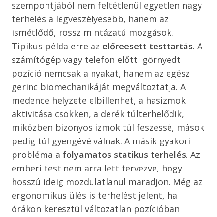
szempontjából nem feltétlenül egyetlen nagy
terhelés a legveszélyesebb, hanem az
ismétlődő, rossz mintázatú mozgások.
Tipikus példa erre az
előreesett testtartás
. A
számítógép vagy telefon előtti görnyedt
pozíció nemcsak a nyakat, hanem az egész
gerinc biomechanikáját megváltoztatja. A
medence helyzete elbillenhet, a hasizmok
aktivitása csökken, a derék túlterhelődik,
miközben bizonyos izmok túl feszessé, mások
pedig túl gyengévé válnak. A másik gyakori
probléma a
folyamatos statikus terhelés
. Az
emberi test nem arra lett tervezve, hogy
hosszú ideig mozdulatlanul maradjon. Még az
ergonomikus ülés is terhelést jelent, ha
órákon keresztül változatlan pozícióban