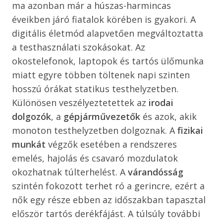
ma azonban már a húszas-harmincas
éveikben járó fiatalok körében is gyakori. A
digitális életmód alapvetően megváltoztatta
a testhasználati szokásokat. Az
okostelefonok, laptopok és tartós ülőmunka
miatt egyre többen töltenek napi szinten
hosszú órákat statikus testhelyzetben.
Különösen veszélyeztetettek az
irodai
dolgozók
, a
gépjárművezetők
és azok, akik
monoton testhelyzetben dolgoznak. A
fizikai
munkát
végzők esetében a rendszeres
emelés, hajolás és csavaró mozdulatok
okozhatnak túlterhelést. A
várandósság
szintén fokozott terhet ró a gerincre, ezért a
nők egy része ebben az időszakban tapasztal
először tartós derékfájást. A túlsúly további