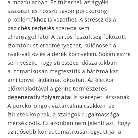
a mozdulatban. Ez túlterheli az ágyéki
szakaszt és hosszú távon porckorong-
problémákhoz is vezethet. A
stressz és a
pszichés terhelés
szerepe sem
elhanyagolható. A tartós feszültség fokozott
izomtónust eredményezhet, különösen a
nyak-váll öv és a derék környékén. Sokan észre
sem veszik, hogy stresszes időszakokban
automatikusan megfeszítik a hátizmaikat,
ami idővel fájdalmat okozhat. Az életkor
előrehaladtával a
gerinc természetes
degeneratív folyamatai
is szerepet játszanak.
A porckorongok víztartalma csökken, az
ízületek kopnak, a szalagok rugalmassága
mérséklődik. Ez azonban nem jelenti azt, hogy
az idősebb kor automatikusan együtt jár a