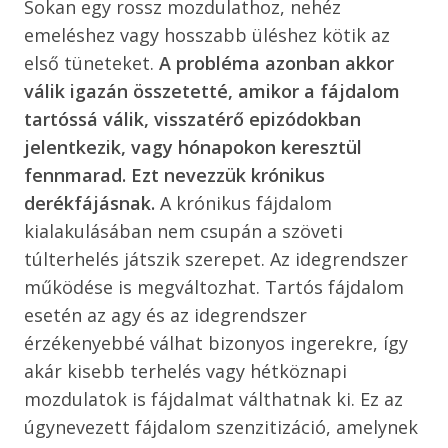
Sokan egy rossz mozdulathoz, nehéz
emeléshez vagy hosszabb üléshez kötik az
első tüneteket.
A probléma azonban akkor
válik igazán összetetté, amikor a fájdalom
tartóssá válik, visszatérő epizódokban
jelentkezik, vagy hónapokon keresztül
fennmarad. Ezt nevezzük krónikus
derékfájásnak.
A krónikus fájdalom
kialakulásában nem csupán a szöveti
túlterhelés játszik szerepet. Az idegrendszer
működése is megváltozhat. Tartós fájdalom
esetén az agy és az idegrendszer
érzékenyebbé válhat bizonyos ingerekre, így
akár kisebb terhelés vagy hétköznapi
mozdulatok is fájdalmat válthatnak ki. Ez az
úgynevezett fájdalom szenzitizáció, amelynek