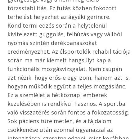
törzsstabilitás. Ez futás közben fokozott
terhelést helyezhet az ágyéki gerincre.
Konditermi edzés során a helytelenül
kivitelezett guggolás, felhúzás vagy vállból
nyomás szintén derékpanaszokat
eredményezhet. Az élsportolók rehabilitációja
során ma már kiemelt hangsúlyt kap a
funkcionális mozgásvizsgálat. Nem csupán
azt nézik, hogy erős-e egy izom, hanem azt is,
hogyan működik együtt a teljes mozgáslánc.
Ez a szemlélet a hétköznapi emberek
kezelésében is rendkívül hasznos. A sportba
való visszatérés során fontos a fokozatosság.
Sok páciens türelmetlen, és a fájdalom
csökkenése után azonnal ugyanazzal az
intenzitással szeretne edzeni, mint korábban.