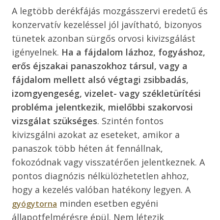
A legtöbb derékfájás mozgásszervi eredetű és
konzervatív kezeléssel jól javítható, bizonyos
tünetek azonban sürgős orvosi kivizsgálást
igényelnek.
Ha a fájdalom lázhoz, fogyáshoz,
erős éjszakai panaszokhoz társul, vagy a
fájdalom mellett alsó végtagi zsibbadás,
izomgyengeség, vizelet- vagy székletürítési
probléma jelentkezik, mielőbbi szakorvosi
vizsgálat szükséges
. Szintén fontos
kivizsgálni azokat az eseteket, amikor a
panaszok több héten át fennállnak,
fokozódnak vagy visszatérően jelentkeznek. A
pontos diagnózis nélkülözhetetlen ahhoz,
hogy a kezelés valóban hatékony legyen. A
minden esetben egyéni
gyógytorna
állapotfelmérésre épül. Nem létezik