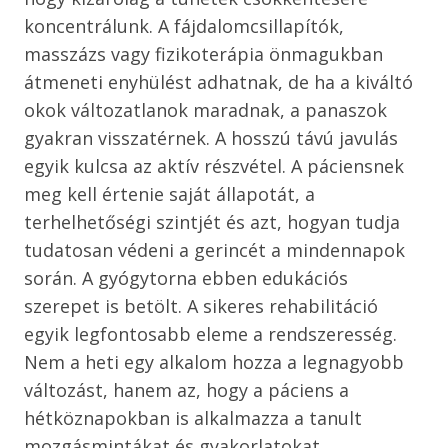
koncentrálunk. A fájdalomcsillapítók,
masszázs vagy fizikoterápia önmagukban
átmeneti enyhülést adhatnak, de ha a kiváltó
okok változatlanok maradnak, a panaszok
gyakran visszatérnek. A hosszú távú javulás
egyik kulcsa az aktív részvétel. A páciensnek
meg kell értenie saját állapotát, a
terhelhetőségi szintjét és azt, hogyan tudja
tudatosan védeni a gerincét a mindennapok
során. A gyógytorna ebben edukációs
szerepet is betölt. A sikeres rehabilitáció
egyik legfontosabb eleme a rendszeresség.
Nem a heti egy alkalom hozza a legnagyobb
változást, hanem az, hogy a páciens a
hétköznapokban is alkalmazza a tanult
mozgásmintákat és gyakorlatokat.