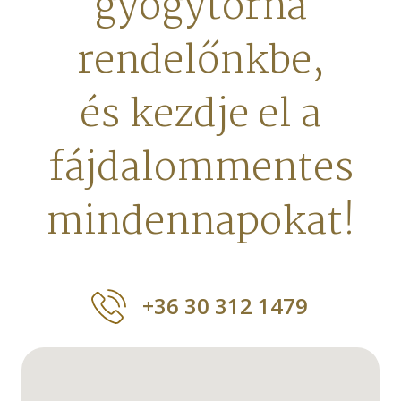
gyógytorna
rendelőnkbe,
és kezdje el a
fájdalommentes
mindennapokat!
+36 30 312 1479